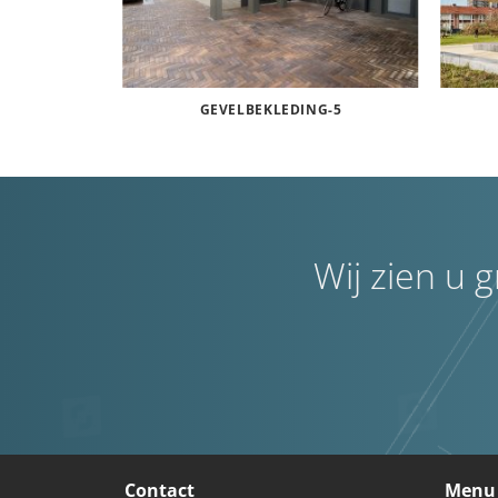
INGEN
GEVELBEKLEDING-5
Wij zien u 
Contact
Menu