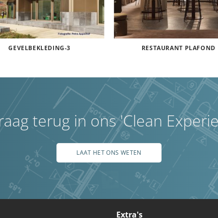
GEVELBEKLEDING-3
RESTAURANT PLAFOND
graag terug in ons 'Clean Experi
LAAT HET ONS WETEN
Extra's