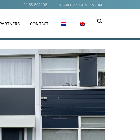
+31 85 8081081
INFO@CLEANROOM-BCS.COM
PARTNERS
CONTACT