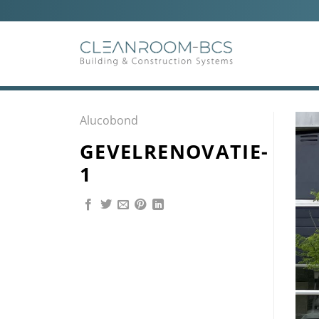
Ga
naar
inhoud
Alucobond
GEVELRENOVATIE-
1