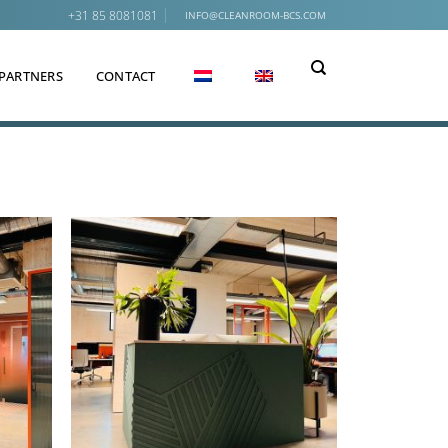
+31 85 8081081
INFO@CLEANROOM-BCS.COM
PARTNERS
CONTACT